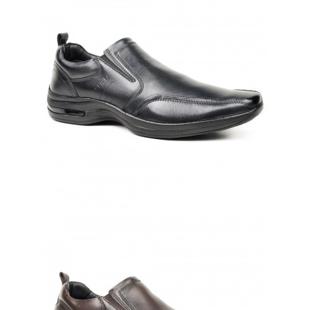
HAWK
LINHA HAWK 53104 COURO PELICA
ACABADA