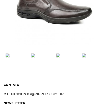
HAWK
LINHA HAWK 53106 COURO PELICA
ACABADA
CONTATO
ATENDIMENTO@PIPPER.COM.BR
NEWSLETTER
HAWK