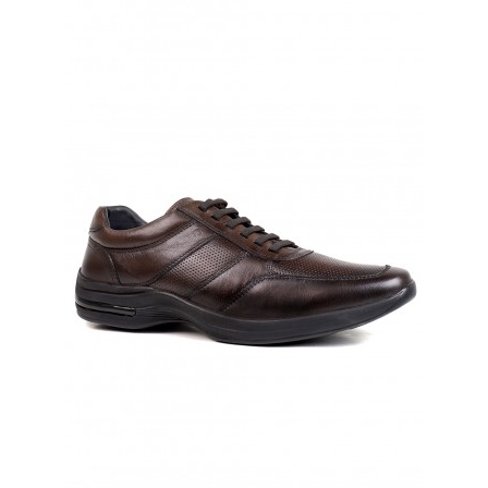
HAWK
LINHA HAWK 53104 COURO PELICA
ACABADA