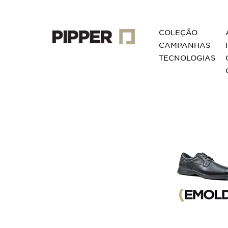
COLEÇÃO
CAMPANHAS
TECNOLOGIAS