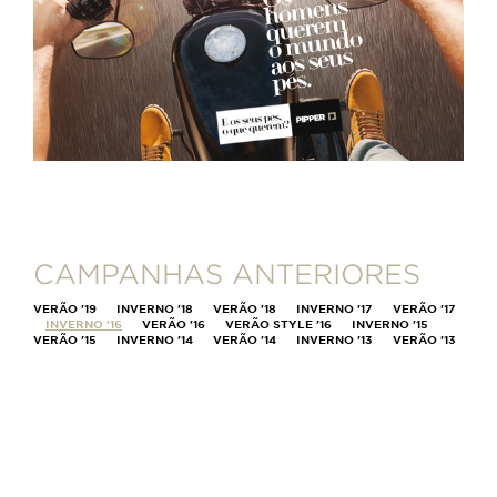
CAMPANHAS ANTERIORES
VERÃO '19
---
INVERNO '18
---
VERÃO '18
---
INVERNO '17
---
VERÃO '17
-
--
INVERNO '16
---
VERÃO '16
---
VERÃO STYLE '16
---
INVERNO '15
---
VERÃO '15
---
INVERNO '14
---
VERÃO '14
---
INVERNO '13
---
VERÃO '13
-
--